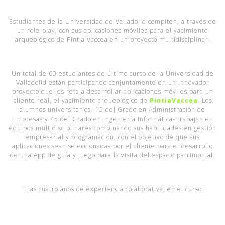
Estudiantes de la Universidad de Valladolid compiten, a través de
un role-play, con sus aplicaciones móviles para el yacimiento
arqueológico de Pintia Vaccea en un proyecto multidisciplinar.
Un total de 60 estudiantes de último curso de la Universidad de
Valladolid están participando conjuntamente en un innovador
proyecto que les reta a desarrollar aplicaciones móviles para un
cliente real, el yacimiento arqueológico de
PintiaVaccea
. Los
alumnos universitarios -15 del Grado en Administración de
Empresas y 45 del Grado en Ingeniería Informática- trabajan en
equipos multidisciplinares combinando sus habilidades en gestión
empresarial y programación, con el objetivo de que sus
aplicaciones sean seleccionadas por el cliente para el desarrollo
de una App de guía y juego para la visita del espacio patrimonial.
Tras cuatro años de experiencia colaborativa, en el curso
académico 2024-2025 los profesores responsables de las
asignaturas
Estructura y Comportamiento de la Organización
y
Sistemas Móviles
han decidido que sus alumnos compitan entre sí